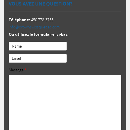
VOUS AVEZ UNE QUESTION?
Téléphone:
450 778-3753
info@brownswissquebec.com
Ou utilisez le formulaire ici-bas.
Email
*
Message
*