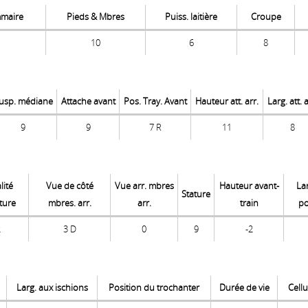
mmaire
Pieds & Mbres
Puiss. laitière
Croupe
10
6
8
usp. médiane
Attache avant
Pos. Tray. Avant
Hauteur att. arr.
Larg. att. a
9
9
7 R
11
8
lité
Vue de côté
Vue arr. mbres
Hauteur avant-
La
Stature
ture
mbres. arr.
arr.
train
po
2
3 D
0
9
-2
Larg. aux ischions
Position du trochanter
Durée de vie
Cell