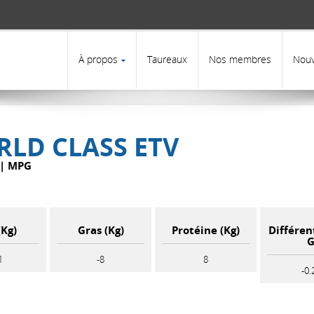
R
À propos
Taureaux
Nos membres
Nouv
RLD CLASS ETV
 | MPG
(Kg)
Gras (Kg)
Protéine (Kg)
Différen
1
-8
8
-0.