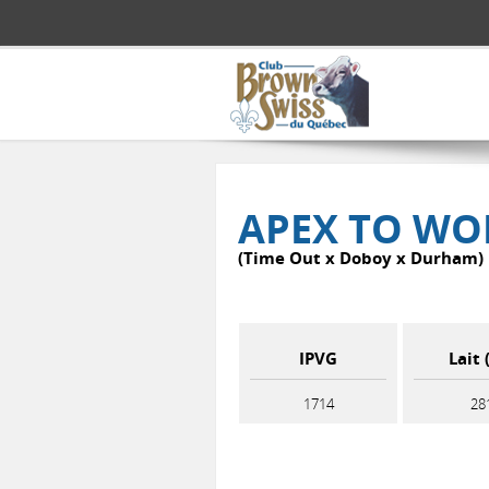
Aller au contenu principal
APEX TO WO
(Time Out x Doboy x Durham)
IPVG
Lait 
1714
28