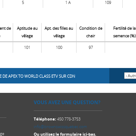
5
1 A
109
nt de
Aptitude au
Apt. des filles au
Condition de
Fertilité de la
e
vêlage
vêlage
chair
semence (%)
101
100
97
E DE APEX TO WORLD CLASS ETV SUR CDN
VOUS AVEZ UNE QUESTION?
Téléphone:
450 778-3753
info@brownswissquebec.com
age
Ou utilisez le formulaire ici-bas.