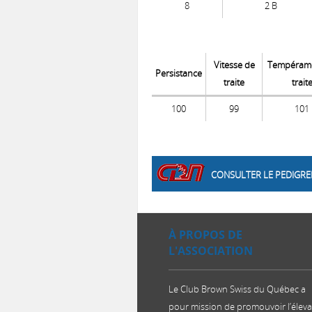
8
2 B
Vitesse de
Tempérame
Persistance
traite
trait
100
99
101
CONSULTER LE PEDIGRE
À PROPOS DE
L'ASSOCIATION
Le Club Brown Swiss du Québec a
pour mission de promouvoir l’élev