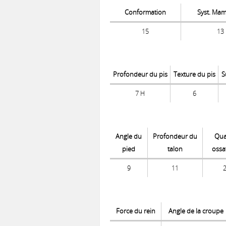
Conformation
Syst. Ma
15
13
Profondeur du pis
Texture du pis
S
7 H
6
Angle du
Profondeur du
Qua
pied
talon
ossa
9
11
Force du rein
Angle de la croupe