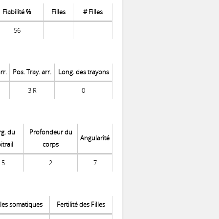
Fiabilité %
Filles
# Filles
56
rr.
Pos. Tray. arr.
Long. des trayons
3 R
0
rg. du
Profondeur du
Angularité
itrail
corps
5
2
7
ules somatiques
Fertilité des Filles