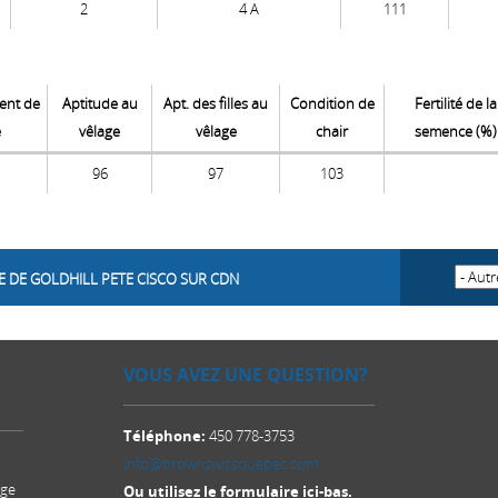
2
4 A
111
nt de
Aptitude au
Apt. des filles au
Condition de
Fertilité de la
e
vêlage
vêlage
chair
semence (%)
96
97
103
E DE GOLDHILL PETE CISCO SUR CDN
VOUS AVEZ UNE QUESTION?
Téléphone:
450 778-3753
info@brownswissquebec.com
age
Ou utilisez le formulaire ici-bas.