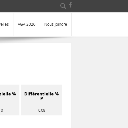
echercher
Formulaire de
recherche
elles
AGA 2026
Nous joindre
tielle %
Différentielle %
G
P
10
0.08