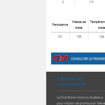
2
1 H
Vitesse de
Tempérame
Persistance
traite
trait
101
105
104
CONSULTER LE PEDIGRE
À PROPOS DE
L'ASSOCIATION
Le Club Brown Swiss du Québec a
pour mission de promouvoir l’élev