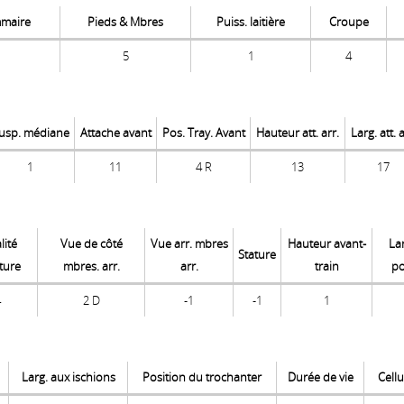
mmaire
Pieds & Mbres
Puiss. laitière
Croupe
5
1
4
usp. médiane
Attache avant
Pos. Tray. Avant
Hauteur att. arr.
Larg. att. a
1
11
4 R
13
17
lité
Vue de côté
Vue arr. mbres
Hauteur avant-
La
Stature
ture
mbres. arr.
arr.
train
po
4
2 D
-1
-1
1
Larg. aux ischions
Position du trochanter
Durée de vie
Cell