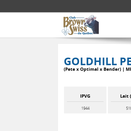
Aller au contenu principal
GOLDHILL PE
(Pete x Optimal x Bender) | 
IPVG
Lait 
1944
51