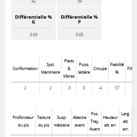
42
39
Différentielle %
Différentielle %
G
P
0.03
0.05
Pieds
Syst.
Puiss.
Fiabilité
Conformation
&
Croupe
Filles
Mammaire
laitière
%
Mbres
2
2
-3
0
-4
57
Pos.
Larg.
P
Profondeur
Texture
Susp.
Attache
Hauteur
Tray.
att.
Tr
du pis
du pis
médiane
avant
att. arr.
Avant
arr.
a