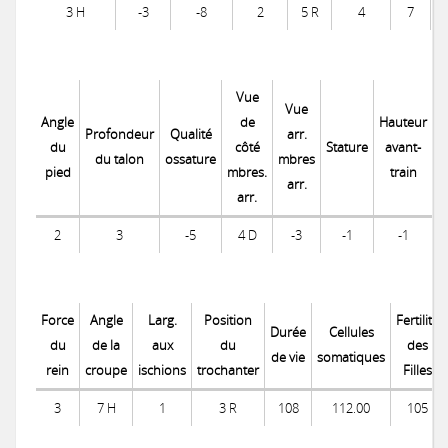
3 H
-3
-8
2
5 R
4
7
Vue
Vue
Angle
de
Hauteur
Profondeur
Qualité
arr.
du
côté
Stature
avant-
du talon
ossature
mbres
pied
mbres.
train
p
arr.
arr.
2
3
-5
4 D
-3
-1
-1
Force
Angle
Larg.
Position
Fertilité
Durée
Cellules
du
de la
aux
du
des
de vie
somatiques
rein
croupe
ischions
trochanter
Filles
3
7 H
1
3 R
108
112.00
105