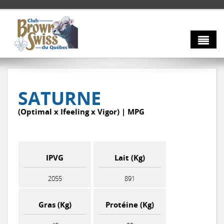
Aller au contenu principal
À propos
Taureaux
Votre conseil d'administration
SATURNE
Nos membres
Info-Brune
(Optimal x Ifeeling x Vigor) | MPG
Nouvelles
AGA 2026
IPVG
Lait (Kg)
Nous joindre
2055
891
Gras (Kg)
Protéine (Kg)