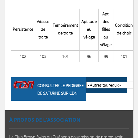
Apt.
Vitesse
Aptitude
des
Tempérament
Condition
Persistance
de
au
filles
de traite
de chair
traite
vêlage
au
vêlage
102
103
101
96
99
101
CONSULTER LE PEDIGREE
DE SATURNE SUR CDN
À PROPOS DE L'ASSOCIATION
Le Club Brown Swiss du Québec a pour mission de promouvoir