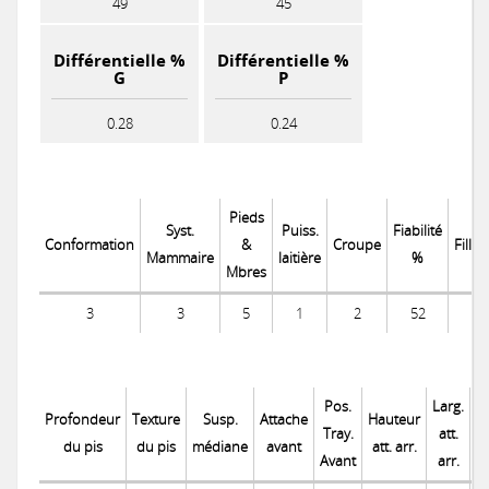
49
45
Différentielle %
Différentielle %
G
P
0.28
0.24
Pieds
Syst.
Puiss.
Fiabilité
Conformation
&
Croupe
Filles
Mammaire
laitière
%
Mbres
3
3
5
1
2
52
Pos.
Larg.
P
Profondeur
Texture
Susp.
Attache
Hauteur
Tray.
att.
Tr
du pis
du pis
médiane
avant
att. arr.
Avant
arr.
a