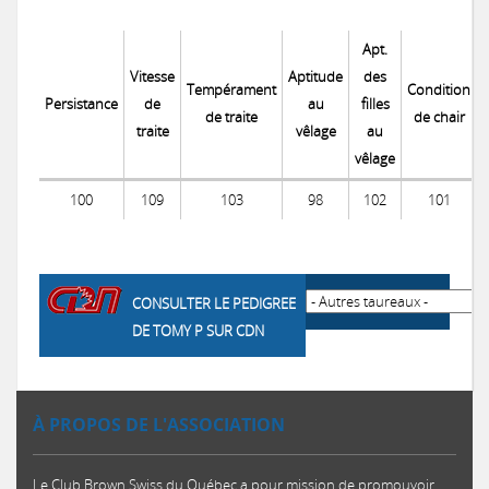
Apt.
Vitesse
Aptitude
des
Tempérament
Condition
Persistance
de
au
filles
de traite
de chair
traite
vêlage
au
vêlage
100
109
103
98
102
101
CONSULTER LE PEDIGREE
DE TOMY P SUR CDN
À PROPOS DE L'ASSOCIATION
Le Club Brown Swiss du Québec a pour mission de promouvoir