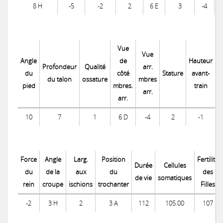
8 H
-5
-2
2
6 E
3
-4
Vue
Vue
Angle
de
Hauteur
Profondeur
Qualité
arr.
du
côté
Stature
avant-
du talon
ossature
mbres
pied
mbres.
train
p
arr.
arr.
10
7
1
6 D
-4
2
-1
Force
Angle
Larg.
Position
Fertilité
Durée
Cellules
du
de la
aux
du
des
de vie
somatiques
rein
croupe
ischions
trochanter
Filles
-2
3 H
2
3 A
112
105.00
107