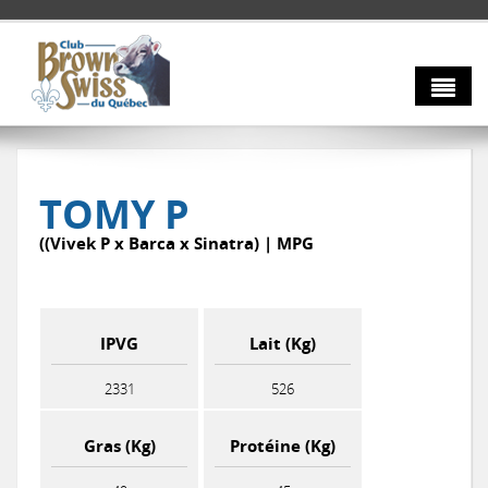
Aller au contenu principal
À propos
Taureaux
Votre conseil d'administration
TOMY P
Nos membres
Info-Brune
((Vivek P x Barca x Sinatra) | MPG
Nouvelles
AGA 2026
IPVG
Lait (Kg)
Nous joindre
2331
526
Gras (Kg)
Protéine (Kg)