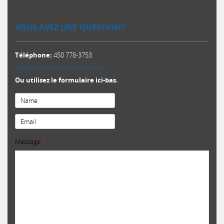
VOUS AVEZ UNE QUESTION?
Téléphone:
450 778-3753
info@brownswissquebec.com
Ou utilisez le formulaire ici-bas.
Email
*
Message
*