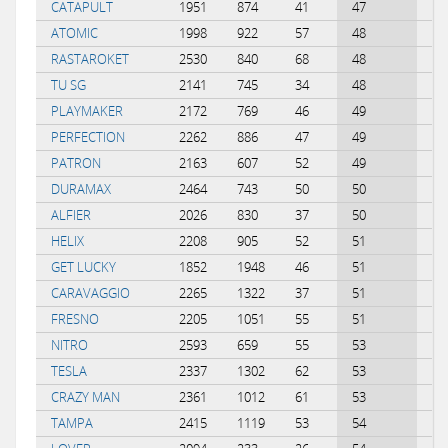
CATAPULT
1951
874
41
47
0.
ATOMIC
1998
922
57
48
0.
RASTAROKET
2530
840
68
48
0.
TU SG
2141
745
34
48
0.
PLAYMAKER
2172
769
46
49
0.
PERFECTION
2262
886
47
49
0.
PATRON
2163
607
52
49
0.
DURAMAX
2464
743
50
50
0.
ALFIER
2026
830
37
50
-0
HELIX
2208
905
52
51
0.
GET LUCKY
1852
1948
46
51
-0
CARAVAGGIO
2265
1322
37
51
-0
FRESNO
2205
1051
55
51
0.
NITRO
2593
659
55
53
0.
TESLA
2337
1302
62
53
0.
CRAZY MAN
2361
1012
61
53
0.
TAMPA
2415
1119
53
54
0.