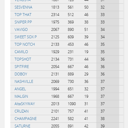
SESVENNA
1813
561
50
32
0.
TOP THAT
2314
512
46
33
0.
SNIPER PP
1975
369
38
33
0.
VAVIGO
2067
890
51
34
0.
SWEET SOX P
2125
609
39
34
0.
TOP NOTCH
2133
453
46
35
0.
CAMILO
1929
231
19
35
0.
TOPSHOT
2134
731
44
36
0.
SPITFIRE
2054
667
46
36
0.
DOBOY
2131
889
29
36
-0
NASHVILLE
2069
730
36
37
0.
ANGEL
1994
651
32
37
0.
MALGIN
1968
667
19
37
-0
AltaSKYWAY
2013
1090
31
37
-0
CRUZAN
2101
757
41
37
0.
CHAMPAGNE
2241
582
41
38
0.
SATURNE
2055
891
42
39
0.