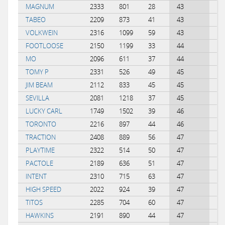
MAGNUM
2333
801
28
43
-0
TABEO
2209
873
41
43
0.
VOLKWEIN
2316
1099
59
43
0.
FOOTLOOSE
2150
1199
33
44
-0
MO
2096
611
37
44
0.
TOMY P
2331
526
49
45
0.
JIM BEAM
2112
833
45
45
0.
SEVILLA
2081
1218
37
45
-0
LUCKY CARL
1749
1502
39
46
-0
TORONTO
2216
897
44
46
0.
TRACTION
2408
889
56
47
0.
PLAYTIME
2322
514
50
47
0.
PACTOLE
2189
636
51
47
0.
INTENT
2310
715
63
47
0.
HIGH SPEED
2022
924
39
47
-0
TITOS
2285
704
60
47
0.
HAWKINS
2191
890
44
47
0.