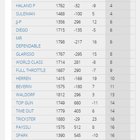
HALANO P
1762
-32
-9
4
-0
SULEIMAN
1468
-100
5
4
0.
JJ-P
1356
296
12
6
0.
DIEGO
1715
-135
-5
6
0.
MR
1798
-217
16
6
0.
DEPENDABLE
GLARISSO
1767
-295
15
8
0.
WORLD CLASS
1714
281
-8
8
-0
FULL THROTTLE
1687
290
-7
9
-0
HERREN
1415
-169
19
10
0.
BEVERIN
1575
-180
7
11
0.
WALDORF
1812
296
3
13
-0
TOP GUN
1749
660
-11
14
-0
TIME OUT
1779
403
6
14
-0
TRICKSTER
1880
-29
23
16
0.
PAYSSLI
1575
512
8
16
-0
SPARK
1390
545
-10
16
-0