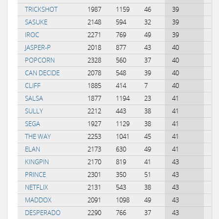
TRICKSHOT
1987
1159
46
39
-0
SASUKE
2148
594
32
39
0.
IROC
2271
769
49
39
0.
JASPER-P
2018
877
43
40
0.
POPCORN
2328
560
37
40
0.
CAN DECIDE
2078
548
39
40
0.
CLIFF
1885
414
7
40
-0
SALSA
1877
1194
23
41
-0
SULLY
2212
443
38
41
0.
SEGA
1927
1129
38
41
-0
THE WAY
2253
1041
45
41
-0
ELAN
2173
630
49
41
0.
KINGPIN
2170
819
41
43
0.
PRINCE
2301
350
51
43
0.
NETFLIX
2131
543
38
43
0.
MADDOX
2091
1098
49
43
-0
DESPERADO
2290
766
37
43
0.