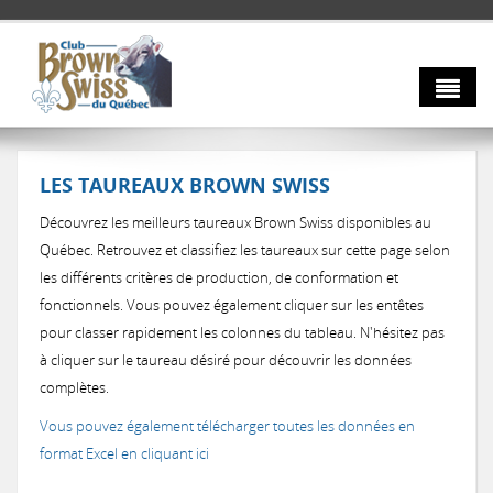
Aller au contenu principal
À propos
LES TAUREAUX BROWN SWISS
Taureaux
Votre conseil d'administration
Découvrez les meilleurs taureaux Brown Swiss disponibles au
Nos membres
Info-Brune
Québec. Retrouvez et classifiez les taureaux sur cette page selon
les différents critères de production, de conformation et
Nouvelles
fonctionnels. Vous pouvez également cliquer sur les entêtes
AGA 2026
pour classer rapidement les colonnes du tableau. N'hésitez pas
à cliquer sur le taureau désiré pour découvrir les données
Nous joindre
complètes.
Vous pouvez également télécharger toutes les données en
format Excel en cliquant ici