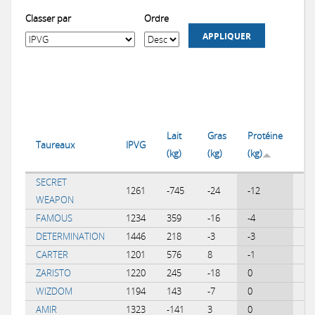
Classer par
Ordre
APPLIQUER
Lait
Gras
Protéine
Dif
Taureaux
IPVG
(kg)
(kg)
(kg)
% 
SECRET
1261
-745
-24
-12
0.
WEAPON
FAMOUS
1234
359
-16
-4
-0
DETERMINATION
1446
218
-3
-3
-0
CARTER
1201
576
8
-1
-0
ZARISTO
1220
245
-18
0
-0
WIZDOM
1194
143
-7
0
-0
AMIR
1323
-141
3
0
0.