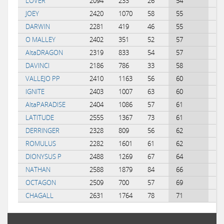
LOVER
2094
233
26
54
0.
JOEY
2420
1070
58
55
0.
DARWIN
2281
419
46
55
0.
O MALLEY
2402
351
52
57
0.
AltaDRAGON
2319
833
54
57
0.
DAVINCI
2186
786
33
58
-0
VALLEJO PP
2410
1163
56
60
0.
IGNITE
2403
1007
63
60
0.
AltaPARADISE
2404
1086
57
61
0.
LATITUDE
2555
1367
73
61
0.
DERRINGER
2328
809
56
62
0.
ROMULUS
2282
1601
61
62
-0
DIONYSUS P
2488
1269
67
64
0.
NATHAN
2588
1879
84
66
0.
OCTAGON
2509
700
57
69
0.
CHAGALL
2631
1764
78
71
0.