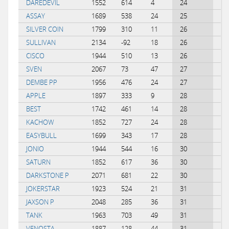
DAREDEVIL
1552
614
4
24
-0
ASSAY
1689
538
24
25
0.
SILVER COIN
1799
310
11
26
-0
SULLIVAN
2134
-92
18
26
0.
CISCO
1944
510
13
26
-0
SVEN
2067
73
47
27
0.
DEMBE PP
1956
476
24
27
0.
APPLE
1897
333
9
28
-0
BEST
1742
461
14
28
-0
KACHOW
1852
727
24
28
-0
EASYBULL
1699
343
17
28
0.
JONIO
1944
544
16
30
-0
SATURN
1852
617
36
30
0.
DARKSTONE P
2071
681
22
30
-0
JOKERSTAR
1923
524
21
31
-0
JAXSON P
2048
285
36
31
0.
TANK
1963
703
49
31
0.
VENOSTA
1887
128
44
31
0.