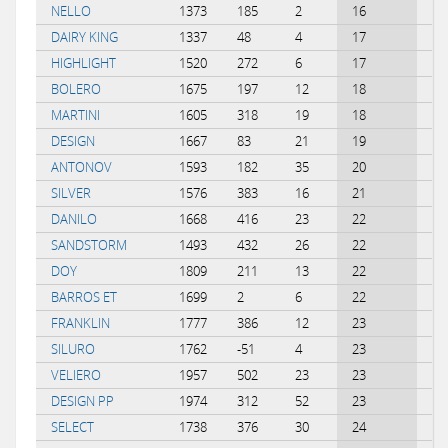
NELLO
1373
185
2
16
-0
DAIRY KING
1337
48
4
17
0.
HIGHLIGHT
1520
272
6
17
-0
BOLERO
1675
197
12
18
0.
MARTINI
1605
318
19
18
0.
DESIGN
1667
83
21
19
0.
ANTONOV
1593
182
35
20
0.
SILVER
1576
383
16
21
-0
DANILO
1668
416
23
22
0.
SANDSTORM
1493
432
26
22
0.
DOY
1809
211
13
22
0.
BARROS ET
1699
2
6
22
0.
FRANKLIN
1777
386
12
23
-0
SILURO
1762
-51
4
23
0.
VELIERO
1957
502
23
23
0.
DESIGN PP
1974
312
52
23
0.
SELECT
1738
376
30
24
0.