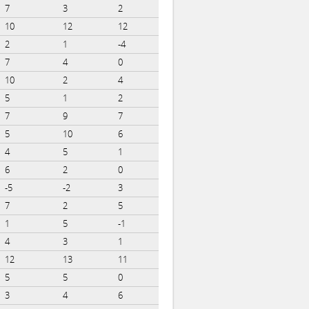
7
3
2
10
12
12
2
1
-4
7
4
0
10
2
4
5
1
2
7
9
7
5
10
6
4
5
1
6
2
0
-5
-2
3
7
2
5
1
5
-1
4
3
1
12
13
11
5
5
0
3
4
6