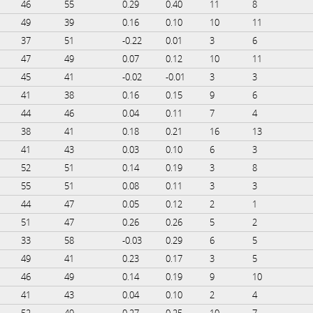
46
55
0.29
0.40
11
8
49
39
0.16
0.10
10
11
37
51
-0.22
0.01
3
6
47
49
0.07
0.12
10
11
45
41
-0.02
-0.01
3
3
41
38
0.16
0.15
9
6
44
46
0.04
0.11
7
4
38
41
0.18
0.21
16
13
41
43
0.03
0.10
6
3
52
51
0.14
0.19
3
8
55
51
0.08
0.11
3
3
44
47
0.05
0.12
2
1
51
47
0.26
0.26
5
2
33
58
-0.03
0.29
6
5
49
41
0.23
0.17
3
5
46
49
0.14
0.19
9
10
41
43
0.04
0.10
2
4
52
49
0.27
0.25
10
7