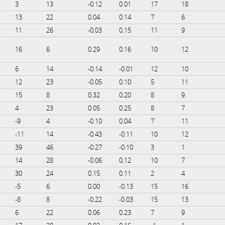
3
13
-0.12
0.01
17
18
13
22
0.04
0.14
7
6
11
26
-0.03
0.15
11
9
16
6
0.29
0.16
10
12
6
14
-0.14
-0.01
12
10
12
23
-0.05
0.10
5
11
15
8
0.32
0.20
8
9
4
23
0.05
0.25
8
7
-9
4
-0.10
0.04
7
11
-11
14
-0.43
-0.11
10
12
39
46
-0.27
-0.10
3
1
14
28
-0.06
0.12
10
7
30
24
0.15
0.11
2
4
-5
6
0.00
-0.13
15
16
-8
8
-0.22
-0.03
15
13
6
22
0.06
0.23
7
9