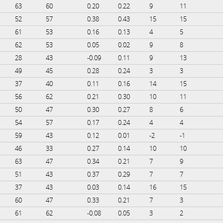
63
60
0.20
0.22
9
11
52
57
0.38
0.43
15
15
61
53
0.16
0.13
4
5
62
53
0.05
0.02
9
8
28
43
-0.09
0.11
9
13
49
45
0.28
0.24
3
3
37
40
0.11
0.16
14
15
56
62
0.21
0.30
10
11
50
47
0.30
0.27
8
6
54
57
0.17
0.24
4
4
59
43
0.12
0.01
-2
-1
46
33
0.27
0.14
10
10
63
47
0.34
0.21
7
9
51
43
0.37
0.29
7
7
37
43
0.03
0.14
16
15
60
47
0.33
0.21
7
3
61
62
-0.08
0.05
3
2