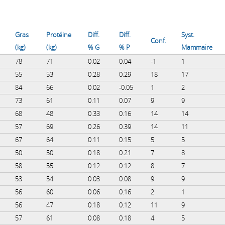
Gras
Protéine
Diff.
Diff.
Syst.
Conf.
(kg)
(kg)
% G
% P
Mammaire
78
71
0.02
0.04
-1
1
55
53
0.28
0.29
18
17
84
66
0.02
-0.05
1
2
73
61
0.11
0.07
9
9
68
48
0.33
0.16
14
14
57
69
0.26
0.39
14
11
67
64
0.11
0.15
5
5
50
50
0.18
0.21
7
8
58
55
0.12
0.12
8
7
53
54
0.03
0.08
9
9
56
60
0.06
0.16
2
1
56
47
0.18
0.12
11
9
57
61
0.08
0.18
4
5