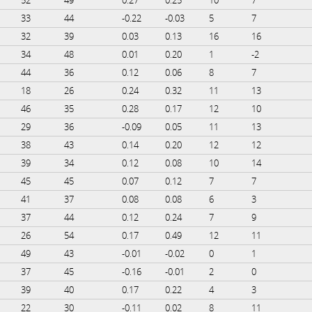
33
44
-0.22
-0.03
5
7
32
39
0.03
0.13
16
16
34
48
0.01
0.20
1
-2
44
36
0.12
0.06
8
7
18
26
0.24
0.32
11
13
46
35
0.28
0.17
12
10
29
36
-0.09
0.05
11
13
38
43
0.14
0.20
12
12
39
34
0.12
0.08
10
14
45
45
0.07
0.12
7
7
41
37
0.08
0.08
6
3
37
44
0.12
0.24
7
9
26
54
0.17
0.49
12
11
49
43
-0.01
-0.02
0
1
37
45
-0.16
-0.01
2
0
39
40
0.17
0.22
4
3
22
30
-0.11
0.02
8
11