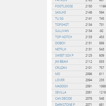
FOOTLOOSE
2150
1199
SASUKE
2148
594
TU SG
2141
745
TOPSHOT
2134
731
SULLIVAN
2134
-92
TOP NOTCH
2133
453
DOBOY
2131
889
NETFLIX
2131
543
SWEET SOX P
2125
609
JIM BEAM
2112
833
CRUZAN
2101
757
MO
2096
611
LOVER
2094
233
MADDOX
2091
1098
SEVILLA
2081
1218
CAN DECIDE
2078
548
DARKSTONE P
2071
681