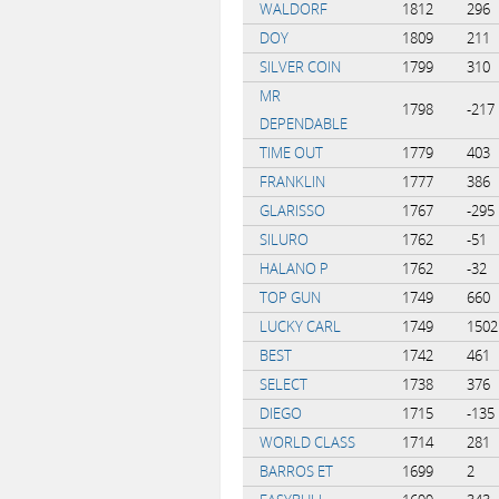
WALDORF
1812
296
DOY
1809
211
SILVER COIN
1799
310
MR
1798
-217
DEPENDABLE
TIME OUT
1779
403
FRANKLIN
1777
386
GLARISSO
1767
-295
SILURO
1762
-51
HALANO P
1762
-32
TOP GUN
1749
660
LUCKY CARL
1749
1502
BEST
1742
461
SELECT
1738
376
DIEGO
1715
-135
WORLD CLASS
1714
281
BARROS ET
1699
2