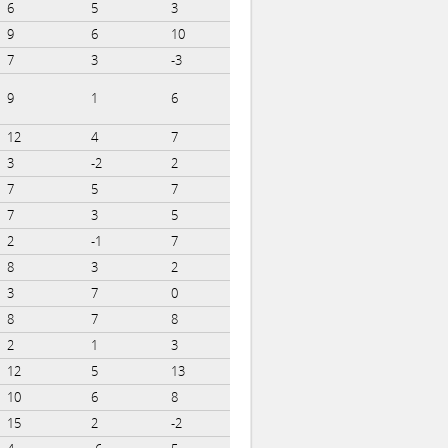
6
5
3
9
6
10
7
3
-3
9
1
6
12
4
7
3
-2
2
7
5
7
7
3
5
2
-1
7
8
3
2
3
7
0
8
7
8
2
1
3
12
5
13
10
6
8
15
2
-2