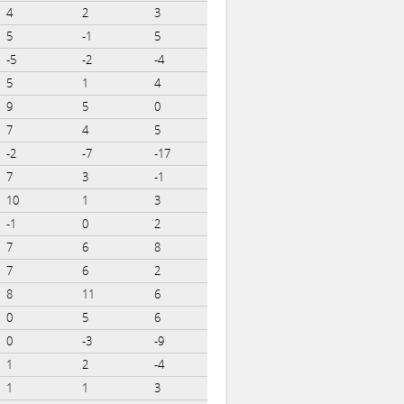
4
2
3
5
-1
5
-5
-2
-4
5
1
4
9
5
0
7
4
5
-2
-7
-17
7
3
-1
10
1
3
-1
0
2
7
6
8
7
6
2
8
11
6
0
5
6
0
-3
-9
1
2
-4
1
1
3