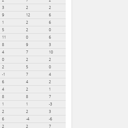
3
2
2
9
12
6
1
2
6
5
2
0
11
0
6
8
9
3
4
7
10
0
2
2
2
5
0
-1
7
4
6
4
2
4
2
1
8
8
7
1
1
-3
2
2
3
6
-4
-6
2
2
7