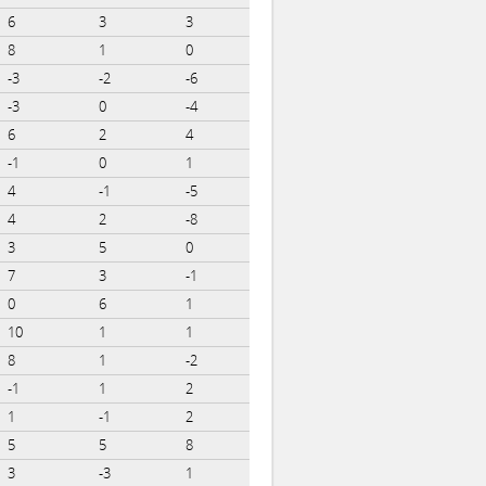
6
3
3
8
1
0
-3
-2
-6
-3
0
-4
6
2
4
-1
0
1
4
-1
-5
4
2
-8
3
5
0
7
3
-1
0
6
1
10
1
1
8
1
-2
-1
1
2
1
-1
2
5
5
8
3
-3
1