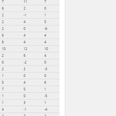
7
11
7
6
2
0
2
-1
1
2
4
5
2
0
-6
6
4
4
8
4
4
10
12
10
2
6
4
0
-2
0
2
2
-3
1
0
0
5
4
6
7
5
1
1
0
-5
1
3
1
4
-1
-4
2
7
2