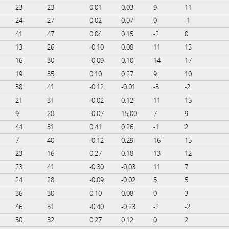
23
23
0.01
0.03
9
11
24
27
0.02
0.07
0
-1
41
47
0.04
0.15
-2
0
13
26
-0.10
0.08
11
13
16
30
-0.09
0.10
14
17
19
35
0.10
0.27
9
10
38
41
-0.12
-0.01
-3
-2
21
31
-0.02
0.12
11
15
9
28
-0.07
15.00
7
9
44
31
0.41
0.26
-1
2
7
40
-0.12
0.29
16
15
23
16
0.27
0.18
13
12
23
41
-0.30
-0.03
11
7
24
28
-0.09
-0.02
5
5
36
30
0.10
0.08
0
3
46
51
-0.40
-0.23
-2
-2
50
32
0.27
0.12
0
2