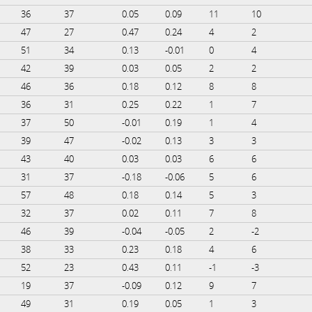
36
37
0.05
0.09
11
10
47
27
0.47
0.24
4
2
51
34
0.13
-0.01
0
4
42
39
0.03
0.05
2
2
46
36
0.18
0.12
8
8
36
31
0.25
0.22
1
7
37
50
-0.01
0.19
1
4
39
47
-0.02
0.13
3
3
43
40
0.03
0.03
6
6
31
37
-0.18
-0.06
5
6
57
48
0.18
0.14
5
3
32
37
0.02
0.11
7
8
46
39
-0.04
-0.05
2
-2
38
33
0.23
0.18
4
6
52
23
0.43
0.11
-1
-3
19
37
-0.09
0.12
9
7
49
31
0.19
0.05
1
3