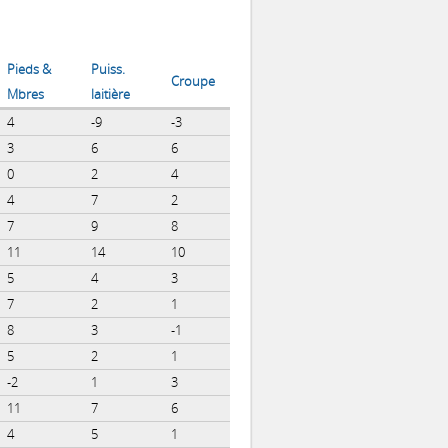
Pieds &
Puiss.
Croupe
Mbres
laitière
4
-9
-3
3
6
6
0
2
4
4
7
2
7
9
8
11
14
10
5
4
3
7
2
1
8
3
-1
5
2
1
-2
1
3
11
7
6
4
5
1