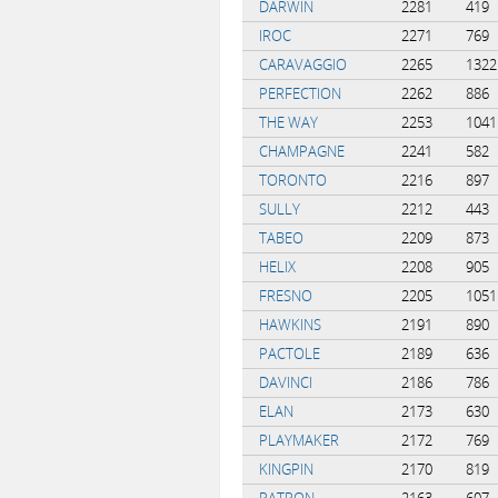
DARWIN
2281
419
IROC
2271
769
CARAVAGGIO
2265
1322
PERFECTION
2262
886
THE WAY
2253
1041
CHAMPAGNE
2241
582
TORONTO
2216
897
SULLY
2212
443
TABEO
2209
873
HELIX
2208
905
FRESNO
2205
1051
HAWKINS
2191
890
PACTOLE
2189
636
DAVINCI
2186
786
ELAN
2173
630
PLAYMAKER
2172
769
KINGPIN
2170
819
PATRON
2163
607